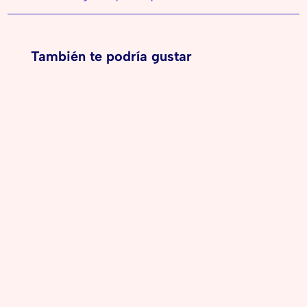
También te podría gustar
A los 4 años, los niños viven una etapa llena de