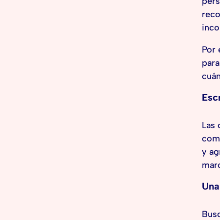
pers
reco
inco
Por 
para
cuán
Esc
Las 
como
y ag
marc
Una
Busc