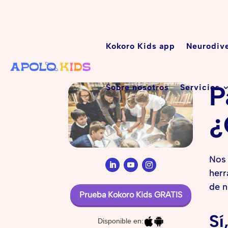
Kokoro Kids app
Neurodiv
P
Sobre nosotros
Servicios
¿
Nos 
herr
de n
Prueba Kokoro Kids GRATIS
Sí
Disponible en: