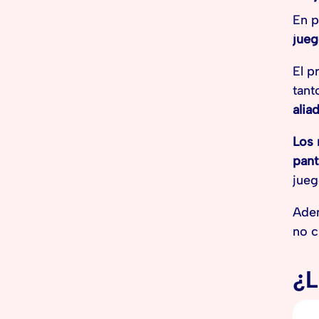
En p
jueg
El p
tant
alia
Los 
pant
jueg
Ade
no c
¿L