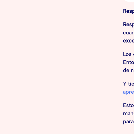
Resp
Resp
cuan
exce
Los 
Ento
de n
Y ti
apre
Esto
mane
para