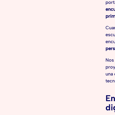
port
encu
prim
Cuan
escu
encu
pers
Nos 
proy
una 
tecn
En
di