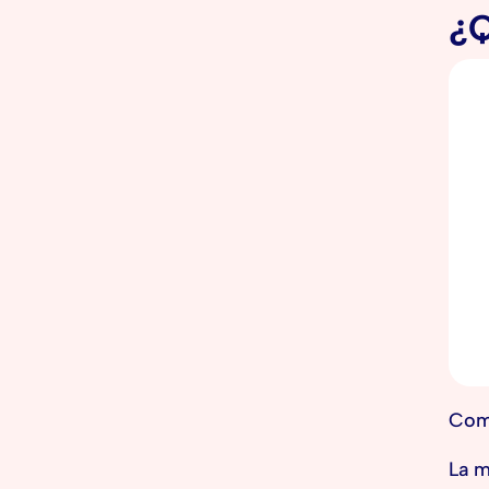
¿Q
Com
La m