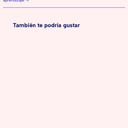
aprendizaje
→
También te podría gustar
A los 4 años, los niños viven una etapa llena de