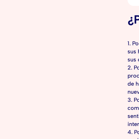
¿P
Po
sus 
sus 
P
proc
de h
nue
P
comu
sent
inte
P