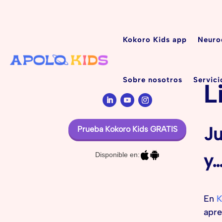
Kokoro Kids app
Neuro
Sobre nosotros
Servici
L
Ju
Prueba Kokoro Kids GRATIS
y
Disponible en:
En
K
apre