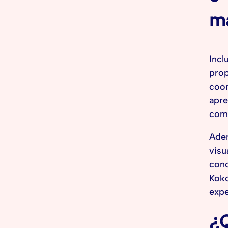
ma
Incl
prop
coor
apre
comp
Adem
visu
conc
Koko
expe
¿