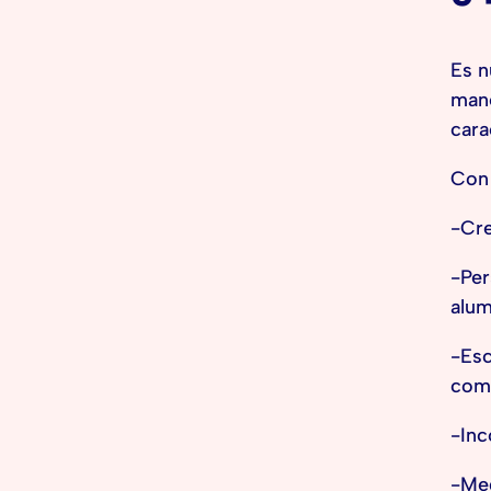
Es n
mane
cara
Con
-Cre
-Per
alum
-Esc
com
-Inc
-Med