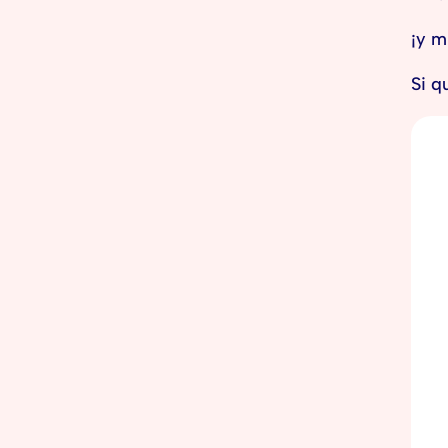
¡y 
Si q